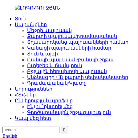
Տուն
Ապրանքներ
Մեջքի պայուսակ
Քարտի պայուսակ/դրամապանակ
Տղամարդկանց պայուսակների համար
Կանացի պայուսակների համար
Տուն և այգի
Բանալի պայուսակ/բանալի շղթա
Ուղեբեռ և ճամպրուկ
Բջջային հեռախոսի պայուսակ
Անձնագիր / ID քարտի սեփականատեր
Դրամապանակ/Կլատչ
Նորություններ
ՀՏՀ-ներ
Ընկերության պրոֆիլը
Ինչու՞ ընտրել մեզ
Գործարանային շրջագայություն
Կապ մեզ հետ
English