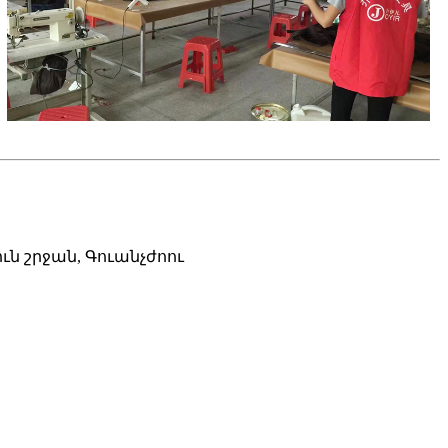
ն շրջան, Գուանչժոու