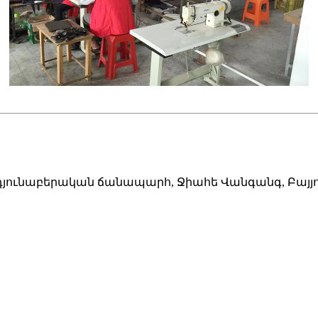
ունաբերական ճանապարհ, Ջիահե Վանգանգ, Բայյու