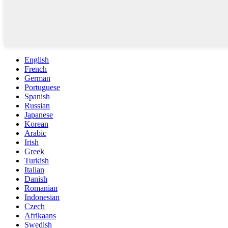
English
French
German
Portuguese
Spanish
Russian
Japanese
Korean
Arabic
Irish
Greek
Turkish
Italian
Danish
Romanian
Indonesian
Czech
Afrikaans
Swedish