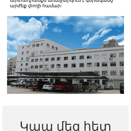
արտադրանքն առաջարկում է գերազանց
արժեք փողի համար:
Կապ մեզ հետ