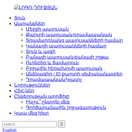
Տուն
Ապրանքներ
Մեջքի պայուսակ
Քարտի պայուսակ/դրամապանակ
Տղամարդկանց պայուսակների համար
Կանացի պայուսակների համար
Տուն և այգի
Բանալի պայուսակ/բանալի շղթա
Ուղեբեռ և ճամպրուկ
Բջջային հեռախոսի պայուսակ
Անձնագիր / ID քարտի սեփականատեր
Դրամապանակ/Կլատչ
Նորություններ
ՀՏՀ-ներ
Ընկերության պրոֆիլը
Ինչու՞ ընտրել մեզ
Գործարանային շրջագայություն
Կապ մեզ հետ
English