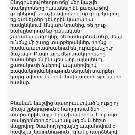
Ընդգրկելով ռետրո ոճը՝ մեր կաշվե
տակդիրները հասանելի են բազմաթիվ
գույներով՝ երաշխավորելով, որ դուք կարող
եք գտնել ձեր դեկորին կատարյալ
համընկնում: Անկախ նրանից, թե դուք
նախընտրում եք դասական
շագանակագույնը, թե համարձակ սևը, մենք
ունենք մի շարք տարբերակներ, որոնք
համապատասխանում են յուրաքանչյուր
ճաշակի: Բացի այդ, մեր տակդիրները
հասանելի են ինչպես կլոր, այնպես էլ
քառակուսի ձևերով՝ ապահովելով
բազմակողմանիություն սեղանի տարբեր
կարգավորումների և նախասիրությունների
համար:
Բնական կաշվից պատրաստված նյութը ոչ
միայն շքեղություն է հաղորդում ձեր
տարածքին, այլև երաշխավորում է, որ այս
տակդիրները երկարակյաց են և հեշտ
մաքրվող: Չսահող դիզայնը ապահովում է
հավելյալ կայունություն՝ դրանք դարձնելով