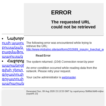
Նախորդը:
Կանացի փափուկ կաշվե պայուսակ
ուսի պայուսակ մեծ տարողությամբ ռետրո
բուսական արևայրված կաշվից
բազմաֆունկցիոնալ պատահական կանացի
պայուսակ
Հաջորդը:
Բնական կաշվից կրեատիվ
պարանոցի և գոտկատեղի կախովի գրչատուփ,
գլխի շերտ կովի կաշվից մեկ գրիչով գրչատուփ,
գրչատուփ, խելագար ձիու կաշվից ռետրո
գրչատուփ, փոշուց պաշտպանված Lanyard գրիչի
պահարան