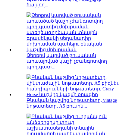
ծալվող...
Ձեռքով կարված բուսական
արևայրված կաշի չժանգոտվող
պողպատ...
Բնական կաշվից նոթատետր, vintage
նոթատետր, A5 բուսին...