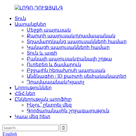
Տուն
Ապրանքներ
Մեջքի պայուսակ
Քարտի պայուսակ/դրամապանակ
Տղամարդկանց պայուսակների համար
Կանացի պայուսակների համար
Տուն և այգի
Բանալի պայուսակ/բանալի շղթա
Ուղեբեռ և ճամպրուկ
Բջջային հեռախոսի պայուսակ
Անձնագիր / ID քարտի սեփականատեր
Դրամապանակ/Կլատչ
Նորություններ
ՀՏՀ-ներ
Ընկերության պրոֆիլը
Ինչու՞ ընտրել մեզ
Գործարանային շրջագայություն
Կապ մեզ հետ
English