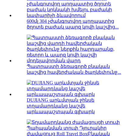
600մլ 304 չժանգոտվող պողպատից
ծղոտե բաժակ պարզ կովի կաշվից...
Պատրաստի ձեռագործ բնական
կաշվից հավերժական ծաղկեփունջ...
DUJIANG արևմտյան ջինսե
տղամարդկանց կաշվե
արևապաշտպան գլխարկ