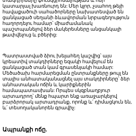
տակդիրները ֆունկցիոնալության և ոճի
կատարյալ խառնուրդ են: Մեր կլոր, չսահող թեյի
հավաքածուի սահածորները նախատեսված են
ցանկացած սեղանի ձևավորման նրբագեղություն
հաղորդելու համար՝ միաժամանակ
պաշտպանելով ձեր մակերեսները անցանկալի
թափվելուց և բծերից:
Պատրաստված ձիու խելահեղ կաշվից՝ այս
կրեատիվ տակդիրները եզակի հավելում են
ցանկացած տան կամ գրասենյակի համար:
Մեծածախ հարմարեցման ընտրանքները թույլ են
տալիս անհատականացնել այս տակդիրները՝ ձեր
անհատական ​​ոճին և կարիքներին
համապատասխան: Որպես սկզբնաղբյուր
արտադրող՝ մենք հպարտ ենք առաջարկելով
բարձրորակ արտադրանք, որոնք և՛ դիմացկուն են,
և՛ տեսողականորեն գրավիչ:
Ապրանքի ոճը.