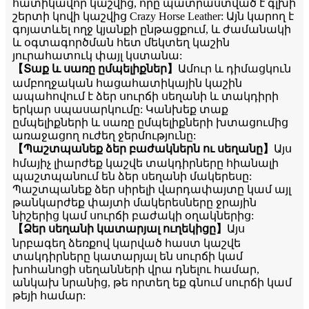
հատիկավոր կաշվից, որը պատրաստված է գլխի
շերտի կովի կաշվից Crazy Horse Leather: Այն կարող է
գոյատևել ողջ կյանքի ընթացքում, և ժամանակի
և օգտագործման հետ մեկտեղ կաշին
յուրահատուկ փայլ կստանա:
【Տաք և սառը ըմպելիքներ】
Ամուր և դիմացկուն
ամբողջական հացահատիկային կաշին
ապահովում է ձեր սուրճի սեղանի և տակդիրի
երկար սպասարկումը: Կանխեք տաք
ըմպելիքների և սառը ըմպելիքների խտացումից
առաջացող ուժեղ ջերմությունը:
【Պաշտպանեք ձեր բաժակներն ու սեղանը】
Այս
հմայիչ լիարժեք կաշվե տակդիրները հիանալի
պաշտպանում են ձեր սեղանի մակերեսը:
Պաշտպանեք ձեր սիրելի վարդափայտը կամ այլ
թանկարժեք փայտի մակերեսները ջրային
նիշերից կամ սուրճի բաժակի օղակներից:
【Ձեր սեղանի կատարյալ ուղեկիցը】
Այս
նրբագեղ ձեռքով կարված հաստ կաշվե
տակդիրները կատարյալ են սուրճի կամ
խոհանոցի սեղանների վրա դնելու համար,
անկախ նրանից, թե որտեղ եք գնում սուրճի կամ
թեյի համար: