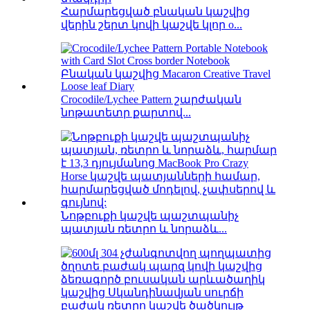
Հարմարեցված բնական կաշվից
վերին շերտ կովի կաշվե կլոր o...
Crocodile/Lychee Pattern շարժական
նոթատետր քարտով...
Նոթբուքի կաշվե պաշտպանիչ
պատյան ռետրո և նորաձև...