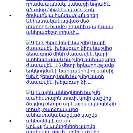
Անհատականացված մեծ
տարողությամբ լողափի պայուսակ,
անհրաժեշտ լողափ...
Գլխի շերտը կովի կաշվից կարի
ժապավեն, խելագար ձի ...
Արևային ակնոցների կաշվե
պահման տուփ, կովի կաշվից