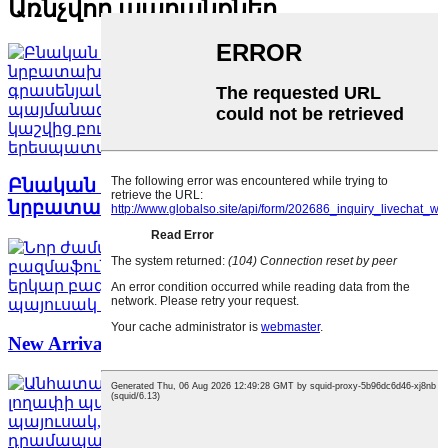
Առնչվող ապրանքներ
Բնական կաշվից թղթապանակ A4
նրբատախտակ մագնիսական ներծծող...
New Arrival New Men's Multi-Functional Large-...