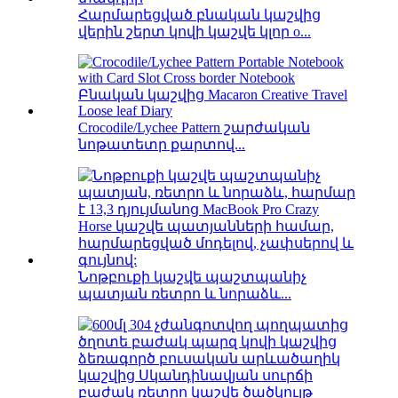
Հարմարեցված բնական կաշվից
վերին շերտ կովի կաշվե կլոր o...
Crocodile/Lychee Pattern շարժական
նոթատետր քարտով...
Նոթբուքի կաշվե պաշտպանիչ
պատյան ռետրո և նորաձև...