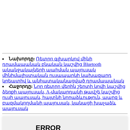
Նախորդը:
Ռետրո գլխարկով մինի
դրամապանակ բնական կաշվից Bluetooth
ականջակալների պահման պայուսակ
մինիմալիստական ​​ուսապարկի կախազարդ
կրեատիվ և անհատականացված դրամապանակ
Հաջորդը:
Նոր ռետրո վերին շերտի կովի կաշվից
ձեռքի պայուսակ, A-մակարդակի թավշե կաշվից
ուսի պայուսակ, հայտնի նորաձևություն, պարզ և
բազմակողմանի պայուսակ, կանացի խաչաձև
պայուսակ