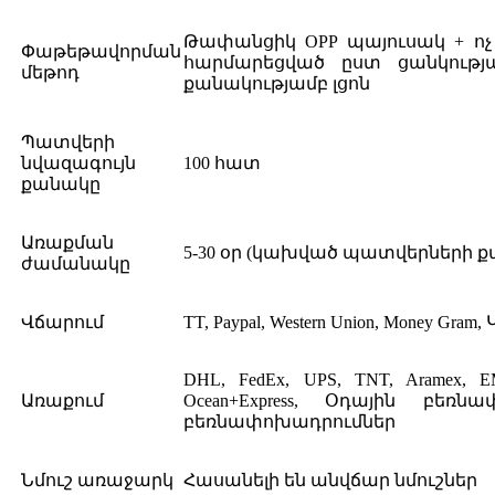
Թափանցիկ OPP պայուսակ + ոչ 
Փաթեթավորման
հարմարեցված ըստ ցանկութ
մեթոդ
քանակությամբ լցոն
Պատվերի
նվազագույն
100 հատ
քանակը
Առաքման
5-30 օր (կախված պատվերների 
ժամանակը
Վճարում
TT, Paypal, Western Union, Money Gra
DHL, FedEx, UPS, TNT, Aramex, EMS
Առաքում
Ocean+Express, Օդային բեռն
բեռնափոխադրումներ
Նմուշ առաջարկ
Հասանելի են անվճար նմուշներ