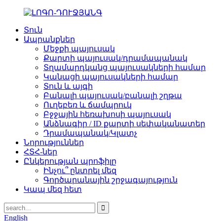
Տուն
Ապրանքներ
Մեջքի պայուսակ
Քարտի պայուսակ/դրամապանակ
Տղամարդկանց պայուսակների համար
Կանացի պայուսակների համար
Տուն և այգի
Բանալի պայուսակ/բանալի շղթա
Ուղեբեռ և ճամպրուկ
Բջջային հեռախոսի պայուսակ
Անձնագիր / ID քարտի սեփականատեր
Դրամապանակ/Կլատչ
Նորություններ
ՀՏՀ-ներ
Ընկերության պրոֆիլը
Ինչու՞ ընտրել մեզ
Գործարանային շրջագայություն
Կապ մեզ հետ
English