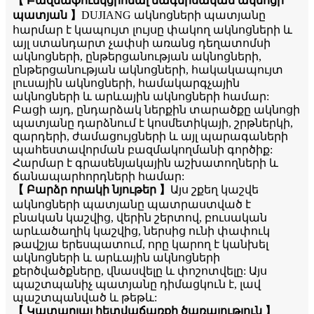
【 Բազմաֆունկցիոնալ մագնիսական ակնոցի
պատյան 】
DUJIANG ակնոցների պատյանը
հարմար է կապույտ լույսը փակող ակնոցների և
այլ ստանդարտ չափսի առանց դեղատոմսի
ակնոցների, ընթերցանության ակնոցների,
ընթերցանության ակնոցների, հակակապույտ
լուսային ակնոցների, համակարգչային
ակնոցների և արևային ակնոցների համար:
Բացի այդ, ընդարձակ ներքին տարածքը ակնոցի
պատյանը դարձնում է կոսմետիկայի, շրթներկի,
զարդերի, ժամացույցների և այլ պարագաների
պահեստավորման բազմակողմանի գործիք:
Հարմար է գրասենյակային աշխատողների և
ճանապարհորդների համար:
【 Բարձր որակի նյութեր 】
Այս շքեղ կաշվե
ակնոցների պատյանը պատրաստված է
բնական կաշվից, վերին շերտով, բուսական
արևածաղիկ կաշվից, ներսից ունի փափուկ
թավշյա երեսպատում, որը կարող է կանխել
ակնոցների և արևային ակնոցների
քերծվածքները, վնասվելը և փոշոտվելը: Այս
պաշտպանիչ պատյանը դիմացկուն է, լավ
պաշտպանված և թեթև:
【 Կատարյալ հետվաճառքի ծառայություն 】