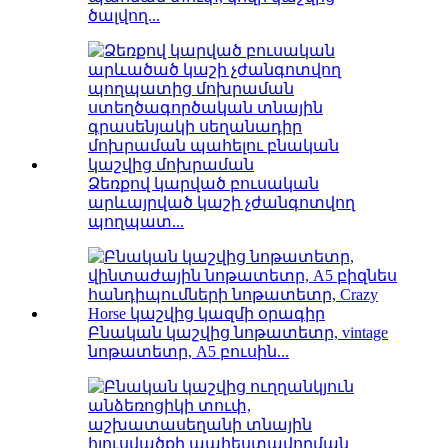
ծալվող...
Ձեռքով կարված բուսական
արևայրված կաշի չժանգոտվող
պողպատ...
Բնական կաշվից նոթատետր, vintage
նոթատետր, A5 բուսին...