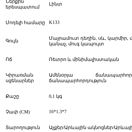
Ներքին
Լինտ
երեսպատում
K133
Մոդելի համարը
Մայրամուտ դեղին, սև, կարմիր, 
Գույն
կանաչ, մուգ կապույտ
Ոճ
Ռետրո և մինիմալիստական
Կիրառման
Ամենօրյա ճանապարհոր
սցենարներ
ճանապարհորդություն
Քաշը
0,1 կգ
16*1.3*7
Չափ (CM)
Տարողություն
Աչքեր/Արևային ակնոցներ/Արևայ