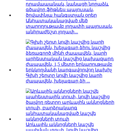
Անհատականացված մեծ
տարողությամբ լողափի պայուսակ,
անհրաժեշտ լողափ...
Գլխի շերտը կովի կաշվից կարի
ժապավեն, խելագար ձի ...
Արևային ակնոցների կաշվե
պահման տուփ, կովի կաշվից