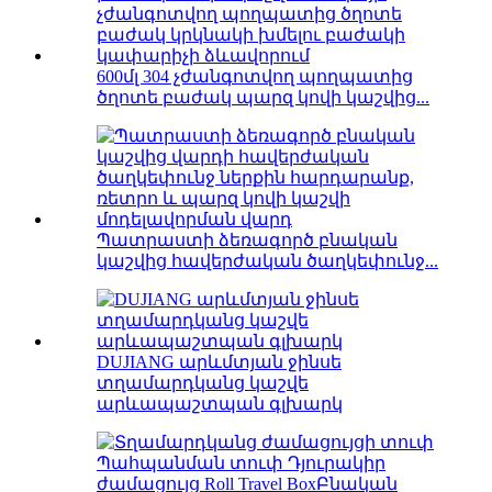
600մլ 304 չժանգոտվող պողպատից
ծղոտե բաժակ պարզ կովի կաշվից...
Պատրաստի ձեռագործ բնական
կաշվից հավերժական ծաղկեփունջ...
DUJIANG արևմտյան ջինսե
տղամարդկանց կաշվե
արևապաշտպան գլխարկ